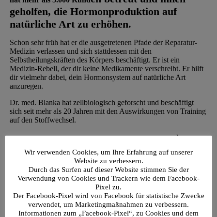
geholfen, die Hormonproduktion auf
natürliche Art zu erhöhen.
Schon sehr früh hat er die ausgetretenen Pfade der Reparatur-
Medizin verlassen und sich stattdessen mit den
Selbstheilungskräften des Körpers beschäftigt. Er ist ein
Medizin-Rebell, der dir keine Medikamente verschreibt. Er hilft
dir vielmehr dabei, dein Hormonsystem auf natürliche Art
anzuregen.
Dr. med. Blanka hat zellbiologisch geforscht und beschäftigt
sich seit mehr als 20 Jahren mit den Auswirkungen von Training
auf den Stoffwechsel.
hat er
Zu den Themen Training, Stoffwechsel und Hormone
zahlreiche Artikel, auch in ärztlichen
Wir verwenden Cookies, um Ihre Erfahrung auf unserer
Website zu verbessern.
Fachzeitschriften, veröffentlicht. Er ist seit
Durch das Surfen auf dieser Website stimmen Sie der
vielen Jahrzehnten aktiver Kraftsportler, hat
Verwendung von Cookies und Trackern wie dem Facebook-
fast alle Trainingsmethoden selbst erprobt
Pixel zu.
Der Facebook-Pixel wird von Facebook für statistische Zwecke
und ist in Topform.
verwendet, um Marketingmaßnahmen zu verbessern.
Informationen zum „Facebook-Pixel“, zu Cookies und dem