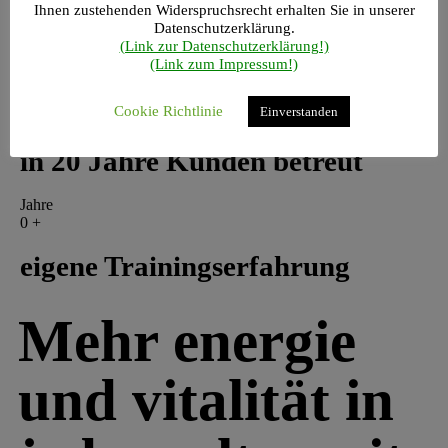
Profitiere jetzt von seinem Know-How!
Ihnen zustehenden Widerspruchsrecht erhalten Sie in unserer
Datenschutzerklärung.
(Link zur Datenschutzerklärung!)
(Link zum Impressum!)
Kunden
Cookie Richtlinie
Einverstanden
0
+
in 20 Jahre Kunden betreut
Jahre
0
+
eigene Trainingserfahrung
Mehr energie
und vitalität in